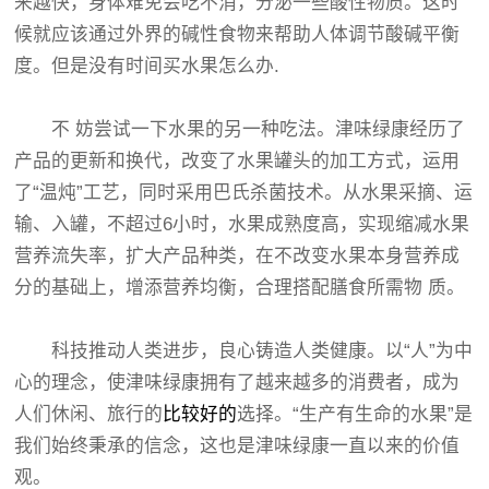
来越快，身体难免会吃不消，分泌一些酸性物质。这时
候就应该通过外界的碱性食物来帮助人体调节酸碱平衡
度。但是没有时间买水果怎么办.
不 妨尝试一下水果的另一种吃法。津味绿康经历了
产品的更新和换代，改变了水果罐头的加工方式，运用
了“温炖”工艺，同时采用巴氏杀菌技术。从水果采摘、运
输、入罐，不超过6小时，水果成熟度高，实现缩减水果
营养流失率，扩大产品种类，在不改变水果本身营养成
分的基础上，增添营养均衡，合理搭配膳食所需物 质。
科技推动人类进步，良心铸造人类健康。以“人”为中
心的理念，使津味绿康拥有了越来越多的消费者，成为
人们休闲、旅行的
比较好的
选择。“生产有生命的水果”是
我们始终秉承的信念，这也是津味绿康一直以来的价值
观。